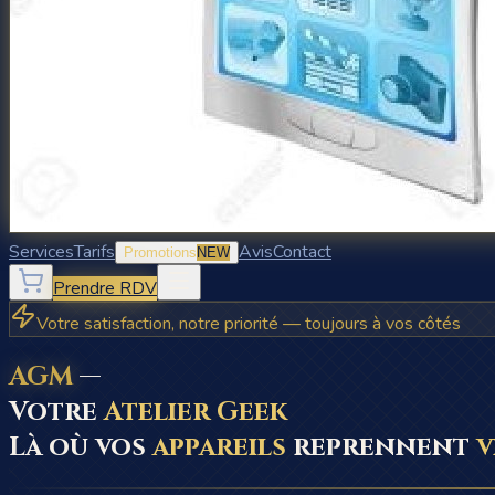
Services
Tarifs
Avis
Contact
Promotions
NEW
Prendre RDV
Votre satisfaction, notre priorité — toujours à vos côtés
AGM
—
Votre
Atelier Geek
Là où vos
appareils
reprennent
v