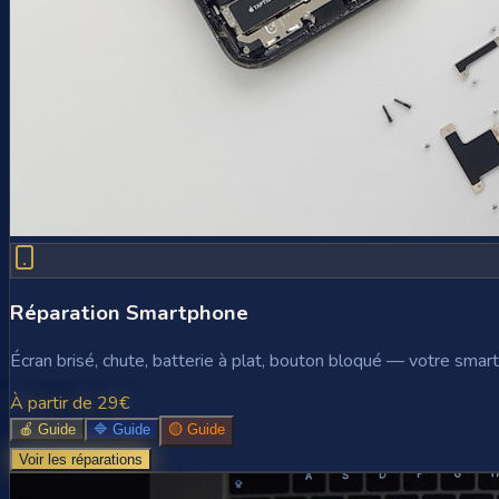
Réparation Smartphone
Écran brisé, chute, batterie à plat, bouton bloqué — votre smart
À partir de 29€
🍎 Guide
🔷 Guide
🟡 Guide
Voir les réparations